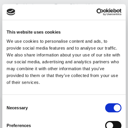
Positionierung von Texten, Bildern, Videos etc.
Pressestimmen
Kontaktformulare: Anordnung, Anzahl und Größe der
Felder
This website uses cookies
We use cookies to personalise content and ads, to
provide social media features and to analyse our traffic.
We also share information about your use of our site with
Wie läuft ein A/B Test ab?
our social media, advertising and analytics partners who
may combine it with other information that you’ve
provided to them or that they’ve collected from your use
Alles hat ein Ende, nur A/B-Testing (hat zwei – nein:) ist ein
of their services.
iterativer Prozess.
Ziel definieren: Formulieren Sie ein klares Ziel - was wollen
Sie erreichen?
Consent
Necessary
Selection
Preferences