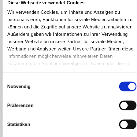
nicht die Interessen oder Grundrechte und Grundfreiheiten
Diese Webseite verwendet Cookies
der betroffenen Person, die den Schutz personenbezogener
Wir verwenden Cookies, um Inhalte und Anzeigen zu
Daten erfordern, überwiegen.
personalisieren, Funktionen für soziale Medien anbieten zu
können und die Zugriffe auf unsere Website zu analysieren.
Außerdem geben wir Informationen zu Ihrer Verwendung
Erhebung und Speicherung von Nutzungsdaten
unserer Website an unsere Partner für soziale Medien,
Werbung und Analysen weiter. Unsere Partner führen diese
Zur Optimierung unserer Webseite sammeln und speichern
Informationen möglicherweise mit weiteren Daten
wir für 30 Tage Daten wie z. B. Datum und Uhrzeit des
zusammen, die Sie ihnen bereitgestellt haben oder die sie
Seitenaufrufs, die Seite, von der Sie unsere Seite aufgerufen
im Rahmen Ihrer Nutzung der Dienste gesammelt haben.
haben und ähnliches, sofern Sie dieser Datenerhebung und
Einwilligungsauswahl
-speicherung nicht widersprechen.
Notwendig
Dies erfolgt anonymisiert, ohne den Benutzer der Seite
Präferenzen
persönlich zu identifizieren. Ggf. werden Nutzerprofile
mittels eines Pseudonyms erstellt. Auch hierbei erfolgt
keine Verbindung zwischen der hinter dem Pseudonym
Statistiken
stehenden natürlichen Personen mit den erhobenen