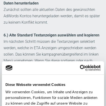
Daten herunterladen
Zunächst sollten alle aktuellen Daten des gewünschten
AdWords Kontos heruntergeladen werden, damit es später
zu keinem Konflikt kommt.
6.) Alte Standard Textanzeigen auswählen und kopieren
Im nächsten Schritt müssen die Textanzeigen selektiert
werden, welche in ETA Anzeigen umgeschrieben werden
sollen. Das können Sie kampagnenübergreifend im linken
Menü vornehmen. Wenn Sie diese sortieren oder nach
Status filtern, können Sie alle Textanzeigen kopieren,
welche gerade tatsächlich aktiv sind.
Diese Webseite verwendet Cookies
Wir verwenden Cookies, um Inhalte und Anzeigen zu
Kopierte Standard Textanzeigen
personalisieren, Funktionen für soziale Medien anbieten
über das Spreadsheet in erweiterte
zu können und die Zugriffe auf unsere Website zu