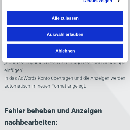
Details zeigen
schreibt die Anzeige so um, dass der im Tabellenblatt
„Config.“ vergebene Wert in die Headline 2 eingefügt wird.
Alle zulassen
9.) Umgewandelte Textanzeigen in den AdWords Editor
Auswahl erlauben
importieren
Zurück im Google AdWords Editor kann man die
Ablehnen
Zwischenablage über:
„Konto --> Importieren --> Text einfügen --> Zwischenablage
einfügen“
in das AdWords Konto übertragen und die Anzeigen werden
automatisch im neuen Format angelegt.
Fehler beheben und Anzeigen
nachbearbeiten: